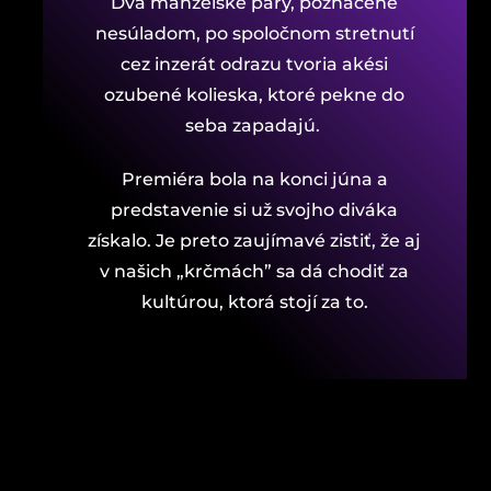
Dva manželské páry, poznačené
nesúladom, po spoločnom stretnutí
cez inzerát odrazu tvoria akési
ozubené kolieska, ktoré pekne do
seba zapadajú.
Premiéra bola na konci júna a
predstavenie si už svojho diváka
získalo. Je preto zaujímavé zistiť, že aj
v našich „krčmách” sa dá chodiť za
kultúrou, ktorá stojí za to.