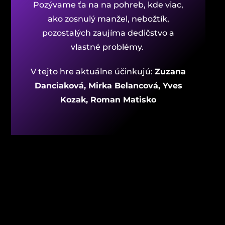
Pozývame ťa na na pohreb, kde viac,
ako zosnulý manžel, nebožtík,
pozostalých zaujíma dedičstvo a
vlastné problémy.
V tejto hre aktuálne účinkujú:
Zuzana
Danciaková, Mirka Belancová, Yves
Kozak, Roman Matisko