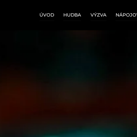
Skip
to
ÚVOD
HUDBA
VÝZVA
NÁPOJOV
content