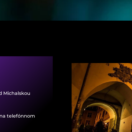
d Michalskou
ť na telefónnom