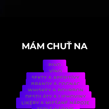
MÁM CHUŤ NA
PIVO
VÍNO
SEKTY & APERITÍVY
BRANDY & COGNAC
WHISKEY & BOURBON
DESTILÁTY & LIEHOVINY
LIKÉRY & MIEŠANÉ NÁPOJE