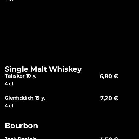
Single Malt Whiskey
Talisker 10 y.
6,80 €
4 cl
Glenfiddich 15 y.
7,20 €
4 cl
Bourbon