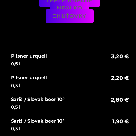
TEPLÉ NÁPOJE
NEALKO
CHUŤOVKY
Pilsner urquell
3,20 €
0,5 l
Pilsner urquell
2,20 €
0,3 l
Šariš / Slovak beer 10°
2,80 €
0,5 l
Šariš / Slovak beer 10°
1,90 €
0,3 l