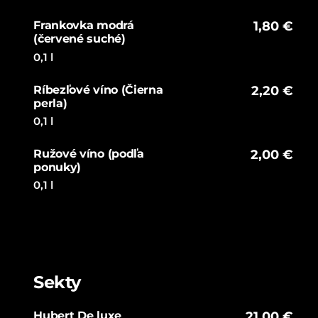
Frankovka modrá
1,80 €
(červené suché)
0,1 l
Ríbezľové víno (Čierna
2,20 €
perla)
0,1 l
Ružové víno (podľa
2,00 €
ponuky)
0,1 l
Sekty
Hubert De luxe
21,00 €