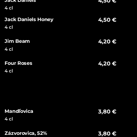
Jack Daniels
4,50 €
4 cl
Jack Daniels Honey
4,50 €
4 cl
Jim Beam
4,20 €
4 cl
Four Roses
4,20 €
4 cl
Mandľovica
3,80 €
4 cl
Zázvorovica, 52%
3,80 €