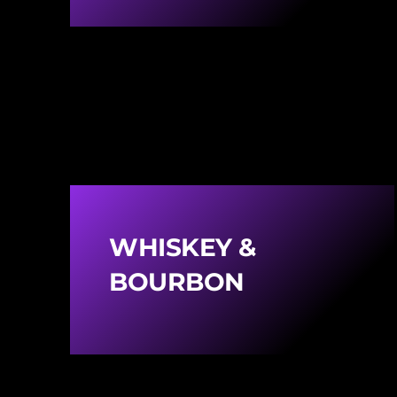
WHISKEY &
BOURBON