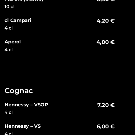
10 cl
cl Campari
4,20 €
4 cl
Aperol
4,00 €
4 cl
Cognac
Hennessy – VSOP
7,20 €
4 cl
Hennessy – VS
6,00 €
4 cl