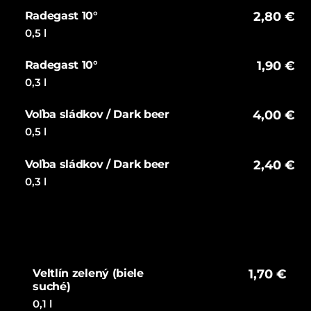
Radegast 10°
2,80 €
0,5 l
Radegast 10°
1,90 €
0,3 l
Voľba sládkov / Dark beer
4,00 €
0,5 l
Voľba sládkov / Dark beer
2,40 €
0,3 l
Veltlín zelený (biele
1,70 €
suché)
0,1 l