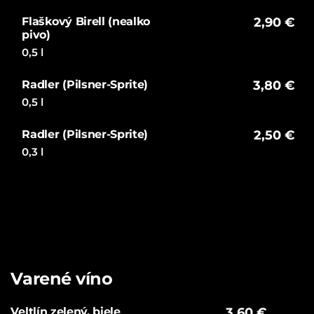
Flaškový Birell (nealko
2,90 €
pivo)
0,5 l
Radler (Pilsner-Sprite)
3,80 €
0,5 l
Radler (Pilsner-Sprite)
2,50 €
0,3 l
Varené víno
Veltlín zelený, biele
3,60 €