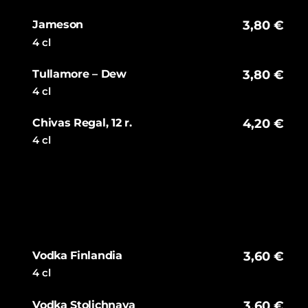
Jameson
3,80 €
4 cl
Tullamore – Dew
3,80 €
4 cl
Chivas Regal, 12 r.
4,20 €
4 cl
Vodka Finlandia
3,60 €
4 cl
Vodka Stolichnaya
3,60 €