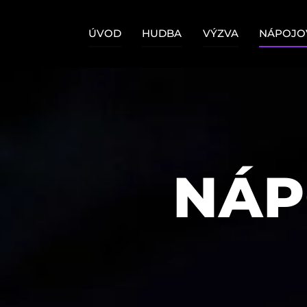
Skip
to
ÚVOD
HUDBA
VÝZVA
NÁPOJOV
content
NÁP