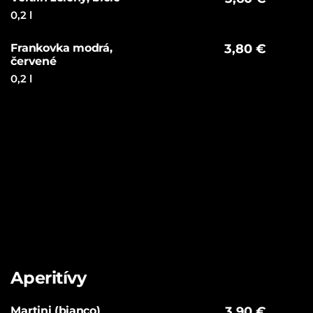
0,2 l
Frankovka modrá,
3,80 €
červené
0,2 l
Aperitívy
Martini (bianco)
3,90 €