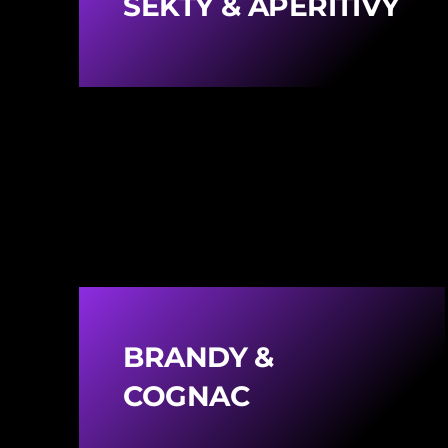
SEKTY & APERITÍVY
BRANDY &
COGNAC