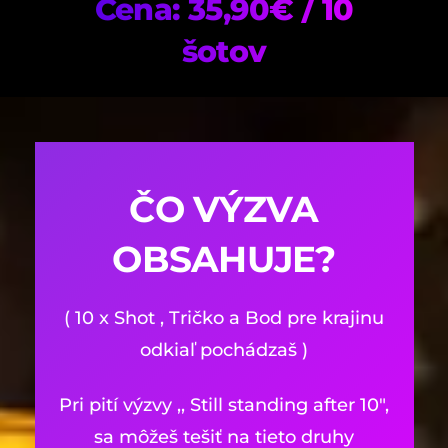
Cena: 35,90€ / 10
šotov
ČO VÝZVA
OBSAHUJE?
( 10 x Shot , Tričko a Bod pre krajinu
odkiaľ pochádzaš )
Pri pití výzvy ,, Still standing after 10″,
sa môžeš tešiť na tieto druhy