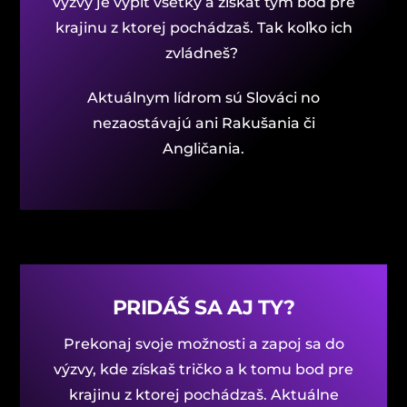
výzvy je vypiť všetky a získať tým bod pre
krajinu z ktorej pochádzaš. Tak koľko ich
zvládneš?
Aktuálnym lídrom sú Slováci no
nezaostávajú ani Rakušania či
Angličania.
PRIDÁŠ SA AJ TY?
Prekonaj svoje možnosti a zapoj sa do
výzvy, kde získaš tričko a k tomu bod pre
krajinu z ktorej pochádzaš. Aktuálne