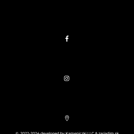
©. 2022-2024 developed by
Kameniczki LLC
&
zariadim.sk