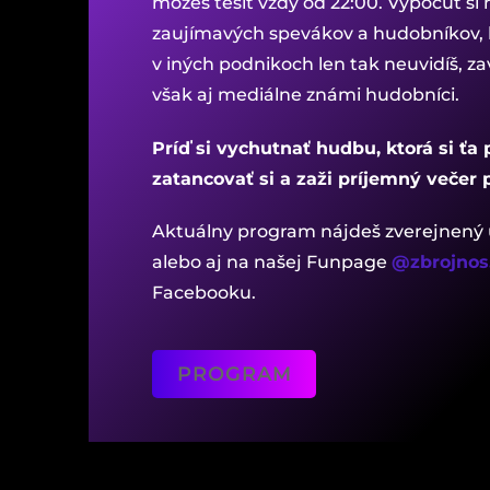
môžeš tešiť vždy od 22:00. Vypočuť si
zaujímavých spevákov a hudobníkov, 
v iných podnikoch len tak neuvidíš, z
však aj mediálne známi hudobníci.
Príď si vychutnať hudbu, ktorá si ťa
zatancovať si a zaži príjemný večer 
Aktuálny program nájdeš zverejnený
alebo aj na našej Funpage
@zbrojnos
Facebooku.
PROGRAM