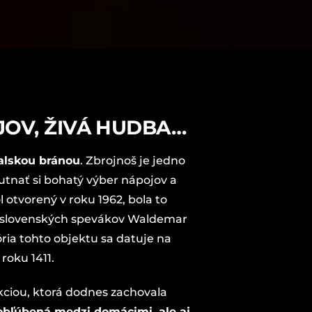
OV, ŽIVÁ HUDBA…
alskou bránou
. Zbrojnoš je jedno
hutnať si bohatý výber nápojov a
 otvorený v roku 1962, bola to
sko-slovenských spevákov Waldemar
ória tohto objektu sa datuje na
roku 1411.
ukciou, ktorá dodnes zachovala
obľúbená medzi domácimi, ale aj