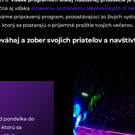
čná aj vďaka
širokému sortimentu alkoholických či ne
me pripravený program, pozostávajúci zo živých vystú
ktorý sa postarajú o príjemné prežitie tvojich večerov.
váhaj a zober svojich priateľov a navštív
od pondelka do
 ktorú sa