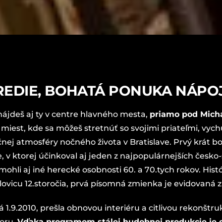
REDIE, BOHATÁ PONUKA NÁPOJ
nájdeš aj ty v centre hlavného mesta,
priamo pod Mich
miest, kde sa môžeš stretnúť so svojimi priateľmi, vyc
nej atmosféry nočného života v Bratislave. Prvý krát bol
e, v ktorej účinkoval aj jeden z najpopulárnejších če
mohli aj iné herecké osobnosti 60. a 70.tych rokov. Hist
ovicu 12.storočia, prvá písomná zmienka je evidovaná z 
1.9.2010, prešla obnovou interiéru a citlivou rekonštr
toru.
Vďaka programom stálej hudobnej produkcie je 