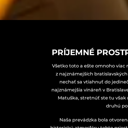
PRÍJEMNÉ PROST
Všetko toto a ešte omnoho viac 
z najznámejších bratislavských 
nechať sa vtiahnuť do jedineč
najznámejšia vináreň v Bratislav
Matuška, stretnúť ste tu však 
druhú pol
Naša prevádzka bola otvorená 
historickú atmosféru tohto pries