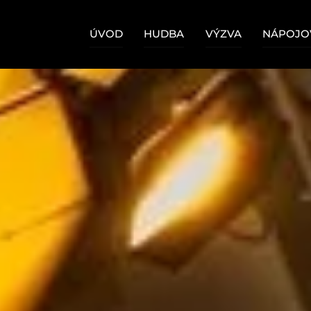
Skip
to
ÚVOD
HUDBA
VÝZVA
NÁPOJOV
content