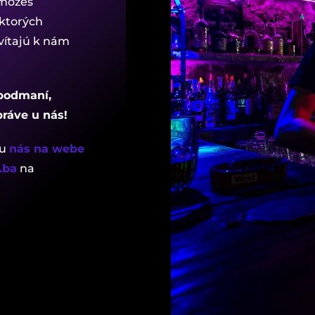
 môžeš
ktorých
avítajú k nám
 podmaní,
práve u nás!
 u
nás na webe
.ba
na